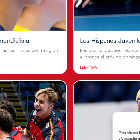
mundialista
Los Hispanos Juvenil
n las semifinales contra Egipto
Los pupilos de Javier Márque
el bronce el próximo doming
LEER MÁS
Para ofrecer 
y/o acceder a