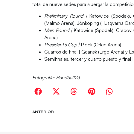
total de
nueve sedes
para albergar la competició
Preliminary Round |
Katowice
(Spodek),
(Malmö Arena),
Jönköping
(Husqvarna Gar
Main Round |
Katowice
(Spodek),
Cracovi
Arena)
President’s Cup |
Plock
(Orlen Arena)
Cuartos de final |
Gdansk
(Ergo Arena) y
E
Semifinales, tercer y cuarto puesto y final 
Fotografía: Handball23
ANTERIOR