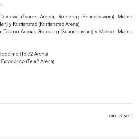
n:
Cracovia
(Tauron Arena),
Göteborg
(Scandinavium),
Malmö
den) y
Kristianstad
(Kristianstad Arena)
a
(Tauron Arena),
Göteborg
(Scandinavium) y
Malmö
-Malmö
stocolmo
(Tele2 Arena)
|
Estocolmo
(Tele2 Arena)
SIGUIENTE