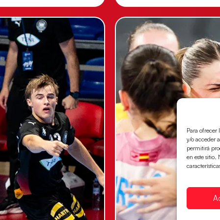
Para ofrecer 
y/o acceder a
permitirá pr
en este sitio
característica
A