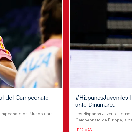
inal del Campeonato
#HispanosJuveniles | 
ante Dinamarca
l Campeonato del Mundo ante
Los Hispanos Juveniles busca
Campeonato de Europa, a par
LEER MÁS