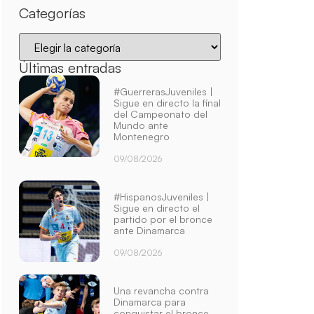
Categorías
Últimas entradas
#GuerrerasJuveniles |
Sigue en directo la final
del Campeonato del
Mundo ante
Montenegro
09/08/2026
#HispanosJuveniles |
Sigue en directo el
partido por el bronce
ante Dinamarca
09/08/2026
Una revancha contra
Dinamarca para
conquistar el bronce