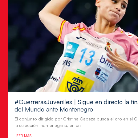
#GuerrerasJuveniles | Sigue en directo la f
del Mundo ante Montenegro
El conjunto dirigido por Cristina Cabeza busca el oro en e
la selección montenegrina, en un
LEER MÁS