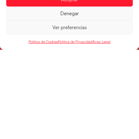
Guerreras Juveniles en la conquista del oro
mundial
Denegar
El conjunto dirigido por Cristina Cabeza buscará
mañana, a las 17:30h., el oro en el Campeonato del
Ver preferencias
Mundo ante la
LEER MÁS
Política de Cookies
Política de Privacidad
Aviso Legal