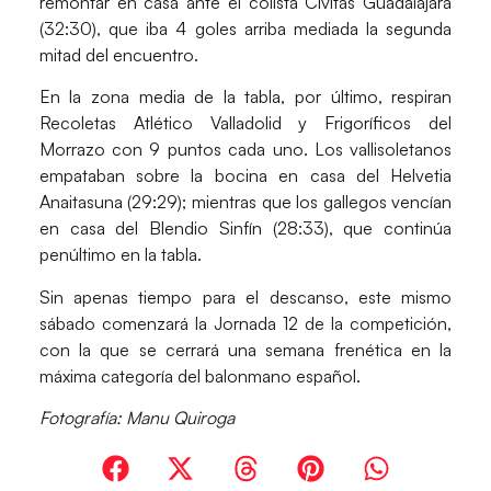
remontar en casa ante el colista
Cívitas Guadalajara
(32:30)
, que iba 4 goles arriba mediada la segunda
mitad del encuentro.
En la zona media de la tabla, por último, respiran
Recoletas Atlético Valladolid y Frigoríficos del
Morrazo
con 9 puntos cada uno. Los vallisoletanos
empataban sobre la bocina en casa del
Helvetia
Anaitasuna (29:29)
; mientras que los gallegos vencían
en casa del
Blendio Sinfín (28:33)
, que continúa
penúltimo en la tabla.
Sin apenas tiempo para el descanso, este mismo
sábado
comenzará la
Jornada 12
de la competición,
con la que se cerrará una semana frenética en la
máxima categoría del balonmano español.
Fotografía: Manu Quiroga