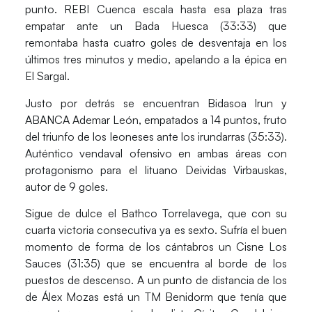
punto.
REBI Cuenca
escala hasta esa plaza tras
empatar ante un
Bada Huesca (33:33)
que
remontaba hasta cuatro goles de desventaja en los
últimos tres minutos y medio, apelando a la épica en
El Sargal.
Justo por detrás se encuentran
Bidasoa Irun y
ABANCA Ademar León
, empatados a 14 puntos, fruto
del triunfo de los leoneses ante los irundarras
(35:33)
.
Auténtico vendaval ofensivo en ambas áreas con
protagonismo para el lituano Deividas Virbauskas,
autor de 9 goles.
Sigue de dulce el
Bathco Torrelavega
, que con su
cuarta victoria consecutiva ya es sexto. Sufría el buen
momento de forma de los cántabros un
Cisne Los
Sauces (31:35)
que se encuentra al borde de los
puestos de descenso. A un punto de distancia de los
de Álex Mozas está un
TM Benidorm
que tenía que