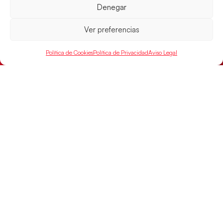
Denegar
Ver preferencias
Las Guerreras Juveniles sellan su billete para
las semifinales
Política de Cookies
Política de Privacidad
Aviso Legal
Las pupilas de Cristina Cabeza han remontado con
parcial de 7:1 que les ha dado el pase a semifinales
que
LEER MÁS