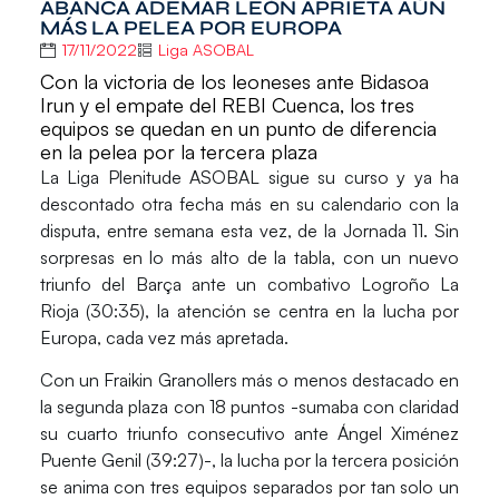
ABANCA ADEMAR LEÓN APRIETA AÚN
MÁS LA PELEA POR EUROPA
17/11/2022
Liga ASOBAL
Con la victoria de los leoneses ante Bidasoa
Irun y el empate del REBI Cuenca, los tres
equipos se quedan en un punto de diferencia
en la pelea por la tercera plaza
La
Liga Plenitude ASOBAL
sigue su curso y ya ha
descontado otra fecha más en su calendario con la
disputa, entre semana esta vez, de la
Jornada 11
. Sin
sorpresas en lo más alto de la tabla, con un nuevo
triunfo del
Barça
ante un combativo
Logroño La
Rioja (30:35)
, la atención se centra en la lucha por
Europa, cada vez más apretada.
Con un
Fraikin Granollers
más o menos destacado en
la segunda plaza con 18 puntos -sumaba con claridad
su cuarto triunfo consecutivo ante
Ángel Ximénez
Puente Genil (39:27)
-, la lucha por la tercera posición
se anima con tres equipos separados por tan solo un