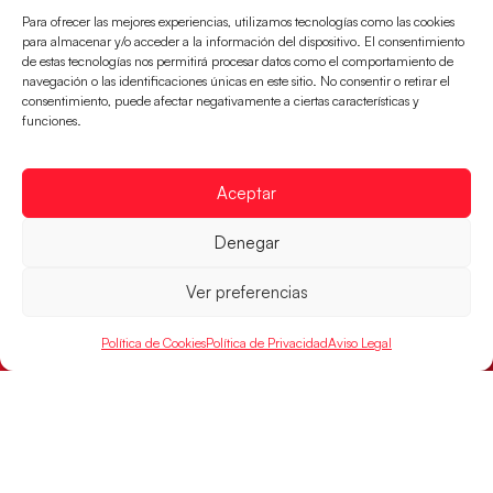
Para ofrecer las mejores experiencias, utilizamos tecnologías como las cookies
para almacenar y/o acceder a la información del dispositivo. El consentimiento
de estas tecnologías nos permitirá procesar datos como el comportamiento de
navegación o las identificaciones únicas en este sitio. No consentir o retirar el
consentimiento, puede afectar negativamente a ciertas características y
funciones.
Aceptar
Denegar
Las Guerreras Juveniles sellan su billete para
las semifinales
Ver preferencias
Las pupilas de Cristina Cabeza han remontado con
parcial de 7:1 que les ha dado el pase a semifinales
Política de Cookies
Política de Privacidad
Aviso Legal
que
LEER MÁS