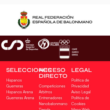
SELECCIONES
ACCESO
LEGAL
DIRECTO
Hispanos
Política de
Guerreras
Competiciones
Privacidad
Hispanos Arena
Árbitros
Aviso Legal
Guerreras Arena
Entrenadores
Política de
Nanobalonmano
Cookies
Tienda
Mapa Web