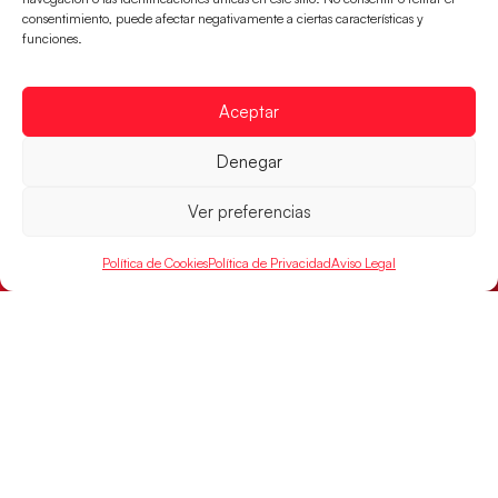
consentimiento, puede afectar negativamente a ciertas características y
funciones.
Aceptar
Montenegro, última frontera para las
Guerreras Juveniles en la conquista del oro
Denegar
mundial
El conjunto dirigido por Cristina Cabeza buscará
Ver preferencias
mañana, a las 17:30h., el oro en el Campeonato del
Mundo ante la
Política de Cookies
Política de Privacidad
Aviso Legal
LEER MÁS