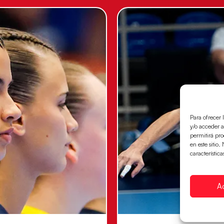
Para ofrecer 
y/o acceder a
permitirá pr
en este sitio
característica
A