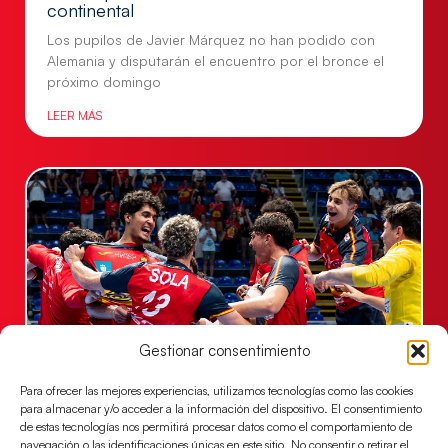
continental
Los pupilos de Javier Márquez no han podido con
Alemania y disputarán el encuentro por el bronce el
próximo domingo
LEER MÁS
Gestionar consentimiento
Para ofrecer las mejores experiencias, utilizamos tecnologías como las cookies
Los Hispanos Juveniles jugarán las
para almacenar y/o acceder a la información del dispositivo. El consentimiento
semifinales del EHF EURO 2026
de estas tecnologías nos permitirá procesar datos como el comportamiento de
Los pupilos de Javier Márquez se han llevado el
navegación o las identificaciones únicas en este sitio. No consentir o retirar el