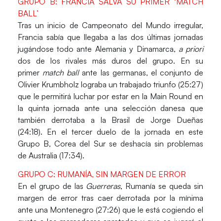
GRUPO B: FRANCIA SALVA SU PRIMER ‘MATCH
BALL’
Tras un inicio de Campeonato del Mundo irregular,
Francia
sabía que llegaba a las dos últimas jornadas
jugándose todo ante
Alemania
y
Dinamarca
,
a priori
dos de los rivales más duros del grupo. En su
primer
match ball
ante las germanas, el conjunto de
Olivier Krumbholz lograba un trabajado triunfo
(25:27)
que le permitirá luchar por estar en la Main Round en
la quinta jornada ante una selección danesa que
también derrotaba a la
Brasil
de Jorge Dueñas
(24:18).
En el tercer duelo de la jornada en este
Grupo B, Corea del Sur se deshacía sin problemas
de
Australia (17:34).
GRUPO C: RUMANÍA, SIN MARGEN DE ERROR
En el grupo de las
Guerreras
, Rumanía se queda sin
margen de error tras caer derrotada por la mínima
ante una
Montenegro (27:26)
que le está cogiendo el