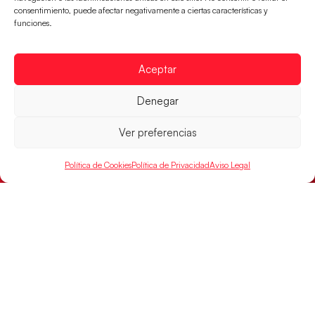
consentimiento, puede afectar negativamente a ciertas características y
partido de semifinales 29-27 ante Francia y mañana
funciones.
jugarán las semifinales
LEER MÁS
Aceptar
Denegar
Ver preferencias
Política de Cookies
Política de Privacidad
Aviso Legal
Las Guerreras Juveniles sellan su billete para
las semifinales
Las pupilas de Cristina Cabeza han remontado con
parcial de 7:1 que les ha dado el pase a semifinales
que