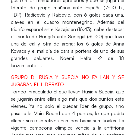
gusto a los marcadores apretados y que se jugará el
liderato de grupo mañana ante España (7:00 h.,
TDP). Radicevic y Raicevic, con 6 goles cada una,
claves en el cuadro montenegrino. Además del
triunfo español ante
Kazajistán
(16:43)
, cabe destacar
el triunfo de
Hungría
ante
Senegal
(30:20)
que tuvo
una de cal y otra de arena: los 6 goles de Anna
Kovacs y el mal día de cara a portería de uno de sus
grandes baluartes, Noemi Hafra -2 de 10
lanzamientos-.
GRUPO D: RUSIA Y SUECIA NO FALLAN Y SE
JUGARÁN EL LIDERATO
Torneo inmaculado el que llevan
Rusia
y
Suecia
, que
se jugarán entre ellas algo más que dos puntos este
viernes. Ya no solo el quedar líder de grupo, sino
pasar a la Main Round con 4 puntos, lo que podría
allanar sus respectivos caminos hacia semifinales. La
vigente campeona olímpica vencía a la anfitriona
Japón
tras una gran segunda mitad de su capitana