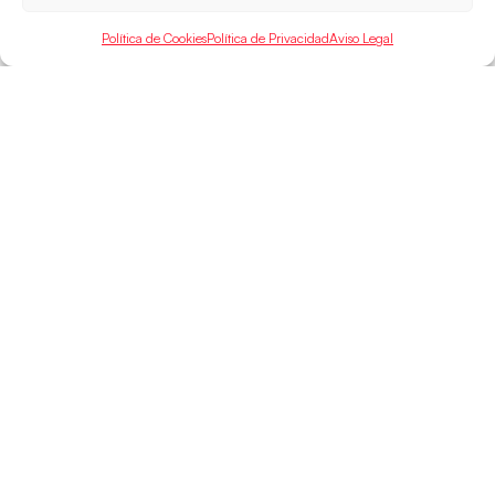
LEER MÁS
Política de Cookies
Política de Privacidad
Aviso Legal
SELECCIONES
ACCESO
LEGAL
DIRECTO
Hispanos
Política de
Guerreras
Competiciones
Privacidad
Hispanos Arena
Árbitros
Aviso Legal