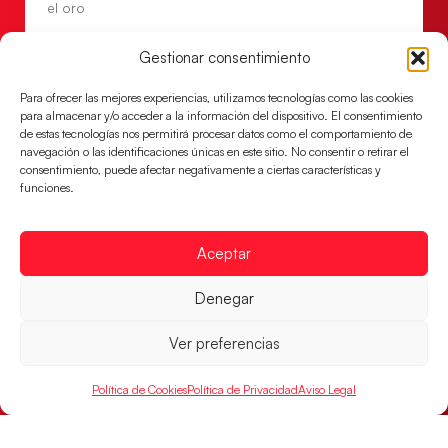
el oro
LEER MÁS
Gestionar consentimiento
Para ofrecer las mejores experiencias, utilizamos tecnologías como las cookies
para almacenar y/o acceder a la información del dispositivo. El consentimiento
de estas tecnologías nos permitirá procesar datos como el comportamiento de
navegación o las identificaciones únicas en este sitio. No consentir o retirar el
consentimiento, puede afectar negativamente a ciertas características y
funciones.
Aceptar
Denegar
Los Hispanos Juveniles buscarán el bronce
continental
Ver preferencias
Los pupilos de Javier Márquez no han podido con
Alemania y disputarán el encuentro por el bronce el
Política de Cookies
Política de Privacidad
Aviso Legal
próximo domingo
LEER MÁS