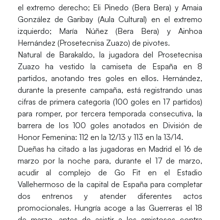
el extremo derecho;
Eli Pinedo
(Bera Bera) y
Amaia
González de Garibay
(Aula Cultural) en el extremo
izquierdo;
María Núñez
(Bera Bera) y
Ainhoa
Hernández
(Prosetecnisa Zuazo) de pivotes.
Natural de Barakaldo, la jugadora del
Prosetecnisa
Zuazo
ha vestido la camiseta de España en 8
partidos, anotando tres goles en ellos. Hernández,
durante la presente campaña, está registrando unas
cifras de primera categoría (100 goles en 17 partidos)
para romper, por tercera temporada consecutiva, la
barrera de los 100 goles anotados en División de
Honor Femenina: 112 en la 12/13 y 113 en la 13/14.
Dueñas ha citado a las jugadoras en Madrid el 16 de
marzo por la noche para, durante el 17 de marzo,
acudir al complejo de Go Fit en el Estadio
Vallehermoso de la capital de España para completar
dos entrenos y atender diferentes actos
promocionales. Hungría acoge a las Guerreras el 18
de marzo, antes de asistir a los amistosos contra