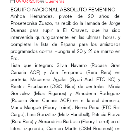
09/03/2015
Guerreras
EQUIPO NACIONAL ABSOLUTO FEMENINO
Ainhoa Hernández
, pivote de 20 años del
Prosetecnisa Zuazo, ha recibido la llamada de Jorge
Dueñas para suplir a
Eli Chávez
, que ha sido
intervenida quirúrgicamente en las últimas horas, y
completar la lista de España para los amistosos
programados contra Hungría el 20 y 21 de marzo en
Érd.
Lista que integran:
Silvia Navarro
(Rocasa Gran
Canaria ACE) y
Ana Temprano
(Bera Bera) en
portería;
Macarena Aguilar
(Györi Audi ETO KC) y
Beatriz Escribano
(OGC Nice) de centrales;
Mireia
González
(Mios Biganos) y
Almudena Rodríguez
(Rocasa Gran Canaria ACE) en el lateral derecho;
Marta Mangué
(Fleury Loiret),
Nerea Pena
(FTC Rail
Cargo),
Lara González
(Metz Handball),
Patricia Elorza
(Bera Bera) y
Alexandrina Barbosa
(Fleury Loiret) en el
lateral izquierdo;
Carmen Martín
(CSM Bucaresti) en