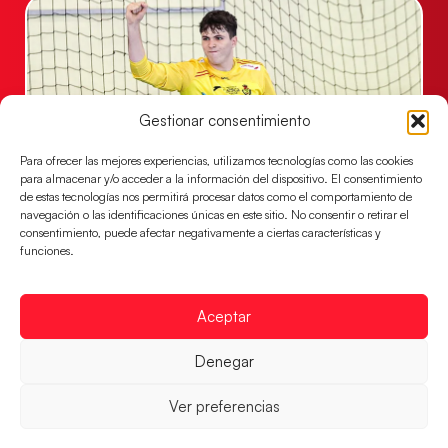
Gestionar consentimiento
Para ofrecer las mejores experiencias, utilizamos tecnologías como las cookies
para almacenar y/o acceder a la información del dispositivo. El consentimiento
de estas tecnologías nos permitirá procesar datos como el comportamiento de
navegación o las identificaciones únicas en este sitio. No consentir o retirar el
Los Hispanos Juveniles se imponen a
consentimiento, puede afectar negativamente a ciertas características y
Polonia para sacar su billete a cuartos de
funciones.
final
Victoria 32-30 para el equipo dirigido por Javier
Márquez
Aceptar
LEER MÁS
Denegar
Ver preferencias