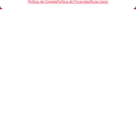
Política de Cookies
Política de Privacidad
Aviso Legal
Las Guerreras Juveniles, primeras de grupo
en la Main Round
Las pupilas de Cristina Cabeza se imponen 35-33 a
Montenegro, y el jueves disputarán los cuartos de
final ante Suiza
LEER MÁS