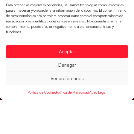
continental
Para ofrecer las mejores experiencias, utilizamos tecnologías como las cookies
para almacenar y/o acceder a la información del dispositivo. El consentimiento
Los pupilos de Javier Márquez no han podido con
de estas tecnologías nos permitirá procesar datos como el comportamiento de
Alemania y disputarán el encuentro por el bronce el
navegación o las identificaciones únicas en este sitio. No consentir o retirar el
próximo domingo
consentimiento, puede afectar negativamente a ciertas características y
funciones.
LEER MÁS
Aceptar
Denegar
Ver preferencias
Política de Cookies
Política de Privacidad
Aviso Legal