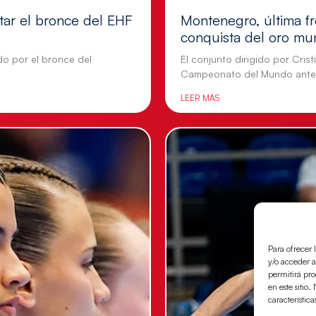
tar el bronce del EHF
Montenegro, última fr
conquista del oro mu
do por el bronce del
El conjunto dirigido por Cris
Campeonato del Mundo ante
LEER MÁS
Para ofrecer 
y/o acceder a
permitirá pr
en este sitio
característica