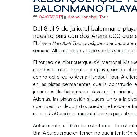
BALONMANO PLAYA 
04/07/2017
Arena Handball Tour
Del 8 al 9 de julio, el balonmano play
nuestro país con dos Arena 500 que e
El
Arena Handball Tour
prosigue su andadura en 
semana. Alburquerque y Lepe son las sedes de l
El torneo de
Alburquerque «V Memorial Manuel
grandes torneos exentos de playa, siendo el
dentro del circuito Arena Handball Tour. A dife
en las pistas permanentes que la construído 
jugadores de balonmano playa en la ciudad, 
Además, las pistas están situadas junto a la pi
que nuestros deportistas puedan refrescarse tr
que casi 50 equipos medirán fuerzas para alzarse
Actualmente, el título de este torneo lo oste
Bm. Alburquerque en femenino que intentarán re