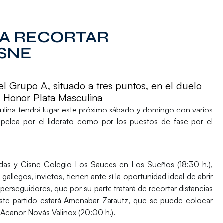
A RECORTAR
ISNE
del Grupo A, situado a tres puntos, en el duelo
e Honor Plata Masculina
ulina
tendrá lugar este próximo sábado y domingo con varios
 pelea por el liderato como por los puestos de fase por el
ndas
y
Cisne Colegio Los Sauces
en Los Sueños (18:30 h.),
allegos, invictos, tienen ante sí la oportunidad ideal de abrir
rseguidores, que por su parte tratará de recortar distancias
ste partido estará
Amenabar Zarautz
, que se puede colocar
l
Acanor Novás Valinox
(20:00 h.).