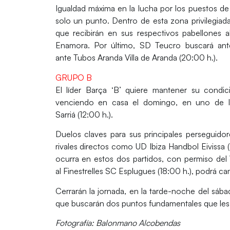
Igualdad máxima en la lucha por los puestos de
solo un punto. Dentro de esta zona privilegia
que recibirán en sus respectivos pabellones 
Enamora.
Por último,
SD Teucro
buscará ant
ante
Tubos Aranda Villa de Aranda
(20:00 h.).
GRUPO B
El líder
Barça ‘B’
quiere mantener su condic
venciendo en casa el domingo, en uno de lo
Sarriá
(12:00 h.).
Duelos claves para sus principales perseguido
rivales directos como
UD Ibiza Handbol Eivissa
ocurra en estos dos partidos, con permiso del
al
Finestrelles SC Esplugues
(18:00 h.), podrá ca
Cerrarán la jornada, en la tarde-noche del sába
que buscarán dos puntos fundamentales que les 
Fotografía: Balonmano Alcobendas