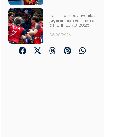
Los Hispanos Juveniles
jugarán las semifinales
del EHF EURO 2026
06/08/2026