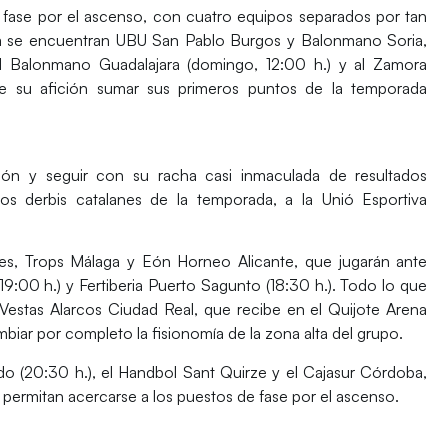
 fase por el ascenso, con cuatro equipos separados por tan
da se encuentran
UBU San Pablo Burgos y Balonmano Soria
,
al
Balonmano Guadalajara
(domingo, 12:00 h.) y al
Zamora
e su afición sumar sus primeros puntos de la temporada
ión y seguir con su racha casi inmaculada de resultados
s derbis catalanes de la temporada, a la
Unió Esportiva
res,
Trops Málaga y Eón Horneo Alicante
, que jugarán ante
(19:00 h.) y
Fertiberia Puerto Sagunto
(18:30 h.). Todo lo que
Vestas Alarcos Ciudad Real
, que recibe en el Quijote Arena
mbiar por completo la fisionomía de la zona alta del grupo.
do (20:30 h.), el
Handbol Sant Quirze
y el
Cajasur Córdoba
,
permitan acercarse a los puestos de fase por el ascenso.