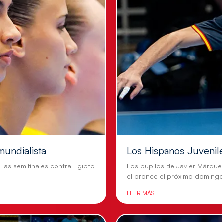
mundialista
Los Hispanos Juvenil
n las semifinales contra Egipto
Los pupilos de Javier Márque
el bronce el próximo doming
LEER MÁS