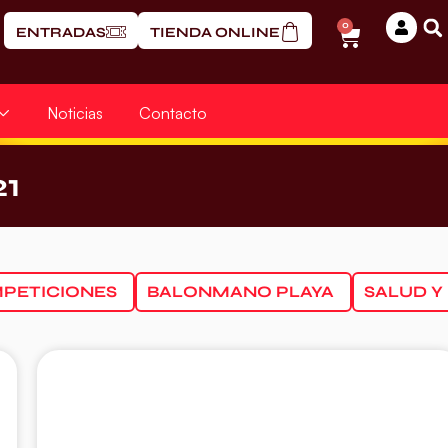
0
ENTRADAS
TIENDA ONLINE
Noticias
Contacto
21
PETICIONES
BALONMANO PLAYA
SALUD Y