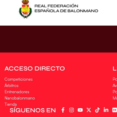
ACCESO DIRECTO
Competiciones
Po
Árbitros
Av
Entrenadores
Po
Nanobalonmano
M
Tienda
SÍGUENOS EN