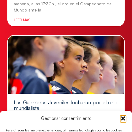
mañana, a las 17:30h., el oro en el Campeonato del
Mundo ante la
LEER MÁS
Las Guerreras Juveniles lucharán por el oro
mundialista
El conjunto dirigido por Cristina Cabeza se lleva la
Gestionar consentimiento
victoria en las semifinales contra Egipto y luchará por
el oro
Para ofrecer las mejores experiencias, utilizamos tecnologías como las cookies