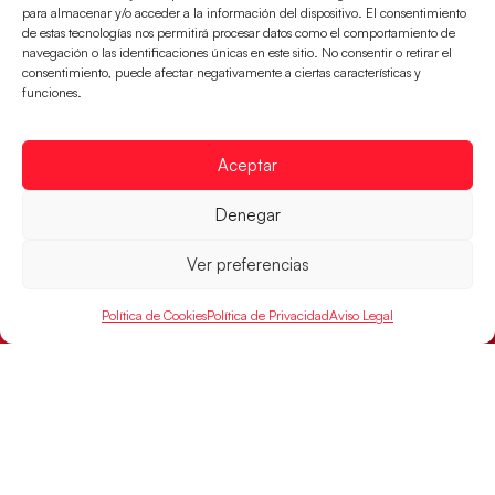
para almacenar y/o acceder a la información del dispositivo. El consentimiento
LEER MÁS
de estas tecnologías nos permitirá procesar datos como el comportamiento de
navegación o las identificaciones únicas en este sitio. No consentir o retirar el
consentimiento, puede afectar negativamente a ciertas características y
funciones.
Aceptar
Denegar
Ver preferencias
Política de Cookies
Política de Privacidad
Aviso Legal
Los Hispanos Juveniles buscarán el bronce
continental
Los pupilos de Javier Márquez no han podido con
Alemania y disputarán el encuentro por el bronce el
próximo domingo
LEER MÁS