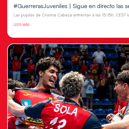
#GuerrerasJuveniles | Sigue en directo las s
Las pupilas de Cristina Cabeza enfrentan a las 15:15h. CEST l
LEER MÁS