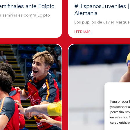
emifinales ante Egipto
#HispanosJuveniles | 
Alemania
a semifinales contra Egipto
Los pupilos de Javier Márquez
LEER MÁS
Para ofrecer 
y/o acceder a
permitirá pr
en este sitio
característica