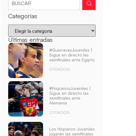
Categorías
Últimas entradas
#GuerrerasJuveniles |
Sigue en directo las
semifinales ante Egipto
07/08/2026
#HispanosJuveniles |
Sigue en directo las
semifinales ante
Alemania
07/08/2026
Los Hispanos Juveniles
jugarán las semifinales