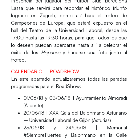
Presencia del jugador del Fútbol Club Barcelona
Lassa que servirá para recordar el histórico triunfo
logrado en Zagreb, como así hará el
trofeo de
Campeones de Europa
, que estará expuesto en el
hall del
Teatro de la Universidad Laboral
, desde las
17:00 hasta las 19:30 horas, para que todos los que
lo deseen puedan acercarse hasta allí a celebrar el
éxito de los
Hispanos
y hacerse una foto junto al
trofeo.
CALENDARIO – ROADSHOW
En este apartado actualizaremos todas las paradas
programadas para el RoadShow:
01/06/18 y 03/06/18 | Ayuntamiento Almoradí
(Alicante)
20/06/18 | XXX Gala del Balonmano Asturiano
– Universidad Laboral de Gijón (Asturias)
23/06/18 y 24/06/18 | Memorial
#SiempreFuertes y Balonmano en la Calle