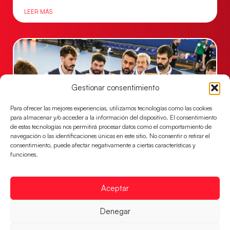
LEER MÁS
Gestionar consentimiento
Para ofrecer las mejores experiencias, utilizamos tecnologías como las cookies
para almacenar y/o acceder a la información del dispositivo. El consentimiento
de estas tecnologías nos permitirá procesar datos como el comportamiento de
navegación o las identificaciones únicas en este sitio. No consentir o retirar el
consentimiento, puede afectar negativamente a ciertas características y
Un clásico ante Francia para buscar el
funciones.
billete a semifinales del EHF EURO 2026
Los Hispanos Juveniles se enfrentarán a Francia en los
Aceptar
cuartos de final, este jueves a las 17:00h.
LEER MÁS
Denegar