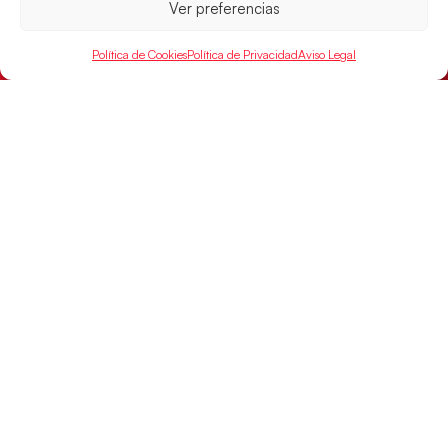
Ver preferencias
Política de Cookies
Política de Privacidad
Aviso Legal
Las Guerreras Juveniles buscan ante Suiza
un billete para las semifinales del Mundial
Las Guerreras Juveniles afronta este jueves, a las
15:00 h, los cuartos de final del Campeonato del
Mundo Juvenil frente
LEER MÁS