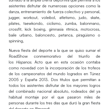
sumado a la
amplia oferta deportiva
que permitía a los
asistentes disfrutar de numerosas opciones como la
danza, entrenamiento de fuerza colectivo y personal,
jugger, workout, voleibol, atletismo, judo, skate,
pilates, taewkondo, ciclismo, zumba, balonmano,
crossfit, kick boxing, gimnasia rítmica, motocross,
baile urbano, baloncesto, petanca, piragüismo o
spinning,
Nueva fiesta del deporte a la que se quiso sumar el
RoadShow
conmemorativo del triunfo de
los
Hispanos
. Acto que en esta ocasión contaba
como novedad con la incorporación de los
trofeos
de los campeonatos del mundo
logrados en Túnez
2005 y España 2013. Dos títulos que permitían a
todos los asistentes disfrutar de los mayores logros
del combinado nacional absoluto, rodeados del ya
habitual montaje por el que pasaron miles de
personas durante los tres días que duró la gran fiesta
del deporte en Almoradí.