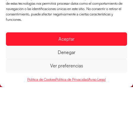
LEER MÁS
de estas tecnologías nos permitirá procesar datos como el comportamiento de
navegación o las identificaciones únicas en este sitio. No consentir o retirar el
consentimiento, puede afectar negativamente a ciertas características y
funciones.
Aceptar
Denegar
Ver preferencias
Política de Cookies
Política de Privacidad
Aviso Legal
Las Guerreras Juveniles sellan su billete para
las semifinales
Las pupilas de Cristina Cabeza han remontado con
parcial de 7:1 que les ha dado el pase a semifinales
que
LEER MÁS