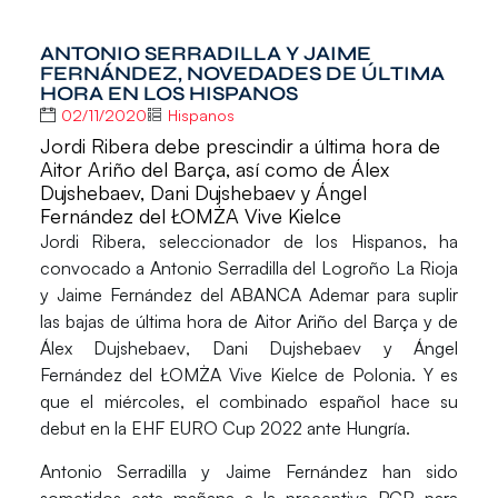
ANTONIO SERRADILLA Y JAIME
FERNÁNDEZ, NOVEDADES DE ÚLTIMA
HORA EN LOS HISPANOS
02/11/2020
Hispanos
Jordi Ribera debe prescindir a última hora de
Aitor Ariño del Barça, así como de Álex
Dujshebaev, Dani Dujshebaev y Ángel
Fernández del ŁOMŻA Vive Kielce
Jordi Ribera
, seleccionador de los Hispanos, ha
convocado a
Antonio Serradilla
del Logroño La Rioja
y
Jaime Fernández
del ABANCA Ademar para suplir
las bajas de última hora de
Aitor Ariño
del Barça y de
Álex Dujshebaev
,
Dani Dujshebaev
y
Ángel
Fernández
del ŁOMŻA Vive Kielce de Polonia. Y es
que el miércoles, el combinado español hace su
debut en la EHF EURO Cup 2022 ante Hungría.
Antonio Serradilla y Jaime Fernández han sido
sometidos esta mañana a la preceptiva PCR para