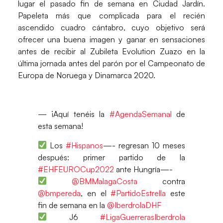
lugar el pasado fin de semana en Ciudad Jardín.
Papeleta más que complicada para el recién
ascendido cuadro cántabro, cuyo objetivo será
ofrecer una buena imagen y ganar en sensaciones
antes de recibir al Zubileta Evolution Zuazo en la
última jornada antes del parón por el Campeonato de
Europa de Noruega y Dinamarca 2020.
— ¡Aquí tenéis la
#AgendaSemanal
de
esta semana!
Los
#Hispanos
—- regresan 10 meses
después: primer partido de la
#EHFEUROCup2022
ante Hungría—-
@BMMalagaCosta
contra
@bmpereda
, en el
#PartidoEstrella
este
fin de semana en la
@IberdrolaDHF
J6
#LigaGuerrerasIberdrola