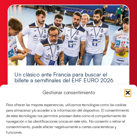
Un clásico ante Francia para buscar el
billete a semifinales del EHF EURO 2026
Los Hispanos Juveniles se enfrentarán a Francia en los
Gestionar consentimiento
cuartos de final, este jueves a las 17:00h.
Para ofrecer las mejores experiencias, utilizamos tecnologías como las cookies
LEER MÁS
para almacenar y/o acceder a la información del dispositivo. El consentimiento
de estas tecnologías nos permitirá procesar datos como el comportamiento de
navegación o las identificaciones únicas en este sitio. No consentir o retirar el
consentimiento, puede afectar negativamente a ciertas características y
funciones.