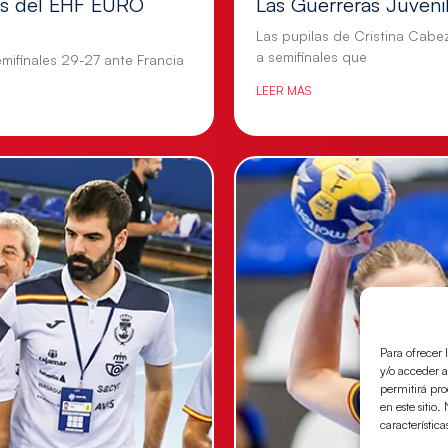
les del EHF EURO
Las Guerreras Juvenile
Las pupilas de Cristina Cabe
a semifinales que
mifinales 29-27 ante Francia
LEER MÁS
Para ofrecer 
y/o acceder a
permitirá pr
en este sitio
característica