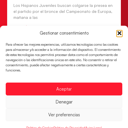
Los Hispanos Juveniles buscan colgarse la presea en
el partido por el bronce del Campeonato de Europa,
mañana a las
LEER MÁS
Gestionar consentimiento
Para ofrecer las mejores experiencias, utilizamos tecnologías como las cookies
para almacenar y/o acceder a la información del dispositivo. El consentimiento
de estas tecnologías nos permitirá procesar datos como el comportamiento de
navegación o las identificaciones únicas en este sitio. No consentir o retirar el
consentimiento, puede afectar negativamente a ciertas características y
funciones.
Aceptar
Denegar
Montenegro, última frontera para las
Guerreras Juveniles en la conquista del oro
Ver preferencias
mundial
El conjunto dirigido por Cristina Cabeza buscará
Política de Cookies
Política de Privacidad
Aviso Legal