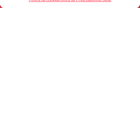
mañana, a las 17:30h., el oro en el Campeonato del
Mundo ante la
LEER MÁS
SELECCIONES
ACCESO
LEGAL
DIRECTO
Hispanos
Política de