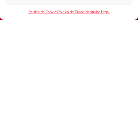
Política de Cookies
Política de Privacidad
Aviso Legal
Un clásico ante Francia para buscar el
billete a semifinales del EHF EURO 2026
Los Hispanos Juveniles se enfrentarán a Francia en los
cuartos de final, este jueves a las 17:00h.
LEER MÁS
Las Guerreras Juveniles buscan ante Suiza