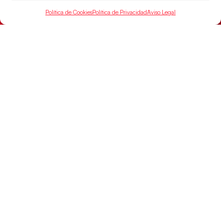
El conjunto dirigido por Cristina Cabeza buscará
Política de Cookies
Política de Privacidad
Aviso Legal
mañana, a las 17:30h., el oro en el Campeonato del
Mundo ante la
LEER MÁS
SELECCIONES
ACCESO
LEGAL