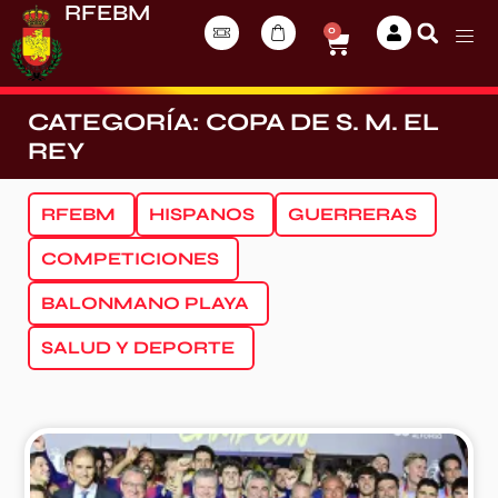
RFEBM
0
CATEGORÍA: COPA DE S. M. EL
REY
RFEBM
HISPANOS
GUERRERAS
COMPETICIONES
BALONMANO PLAYA
SALUD Y DEPORTE