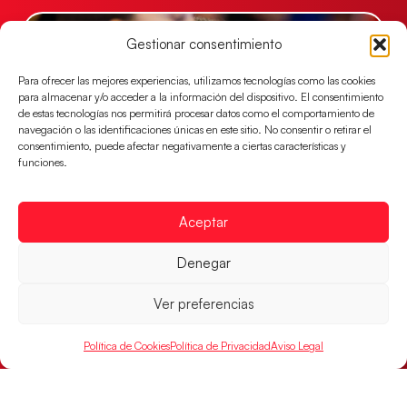
Gestionar consentimiento
Para ofrecer las mejores experiencias, utilizamos tecnologías como las cookies
para almacenar y/o acceder a la información del dispositivo. El consentimiento
de estas tecnologías nos permitirá procesar datos como el comportamiento de
navegación o las identificaciones únicas en este sitio. No consentir o retirar el
consentimiento, puede afectar negativamente a ciertas características y
funciones.
Las Guerreras Juveniles lucharán por el oro
Aceptar
mundialista
Denegar
El conjunto dirigido por Cristina Cabeza se lleva la
victoria en las semifinales contra Egipto y luchará por
el oro
Ver preferencias
LEER MÁS
Política de Cookies
Política de Privacidad
Aviso Legal