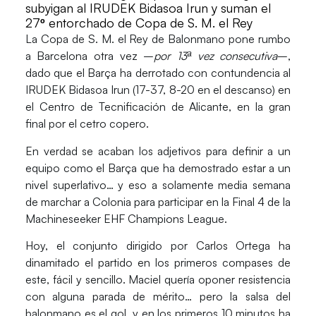
subyigan al IRUDEK Bidasoa Irun y suman el
27º entorchado de Copa de S. M. el Rey
La
Copa de S. M. el Rey de Balonmano
pone rumbo
a Barcelona otra vez –
por 13ª vez consecutiva
–,
dado que el
Barça
ha derrotado con contundencia al
IRUDEK Bidasoa Iru
n (17-37, 8-20 en el descanso) en
el
Centro de Tecnificación de Alicante
, en la gran
final por el cetro copero.
En verdad se acaban los adjetivos para definir a un
equipo como el Barça que ha demostrado estar a un
nivel superlativo… y eso a solamente media semana
de marchar a Colonia para participar en la Final 4 de la
Machineseeker EHF Champions League
.
Hoy, el conjunto dirigido por
Carlos Ortega
ha
dinamitado el partido en los primeros compases de
este, fácil y sencillo.
Maciel
quería oponer resistencia
con alguna parada de mérito… pero la salsa del
balonmano es el gol, y en los primeros 10 minutos ha