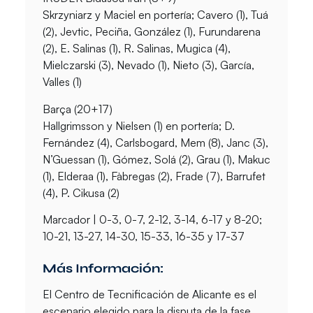
Skrzyniarz y Maciel en portería; Cavero (1), Tuá
(2), Jevtic, Peciña, González (1), Furundarena
(2), E. Salinas (1), R. Salinas, Mugica (4),
Mielczarski (3), Nevado (1), Nieto (3), García,
Valles (1)
Barça (20+17)
Hallgrimsson y Nielsen (1) en portería; D.
Fernández (4), Carlsbogard, Mem (8), Janc (3),
N’Guessan (1), Gómez, Solá (2), Grau (1), Makuc
(1), Elderaa (1), Fàbregas (2), Frade (7), Barrufet
(4), P. Cikusa (2)
Marcador
| 0-3, 0-7, 2-12, 3-14, 6-17 y 8-20;
10-21, 13-27, 14-30, 15-33, 16-35 y 17-37
Más Información:
El Centro de Tecnificación de Alicante es el
escenario elegido para la disputa de la fase