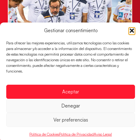
Gestionar consentimiento
Para ofrecer las mejores experiencias, utilizamos tecnologías como las cookies
Un clásico ante Francia para buscar el
para almacenar y/o acceder a la información del dispositivo. El consentimiento
billete a semifinales del EHF EURO 2026
de estas tecnologías nos permitirá procesar datos como el comportamiento de
navegación o las identificaciones únicas en este sitio. No consentir o retirar el
Los Hispanos Juveniles se enfrentarán a Francia en los
consentimiento, puede afectar negativamente a ciertas características y
cuartos de final, este jueves a las 17:00h.
funciones.
LEER MÁS
Aceptar
Denegar
Ver preferencias
Política de Cookies
Política de Privacidad
Aviso Legal