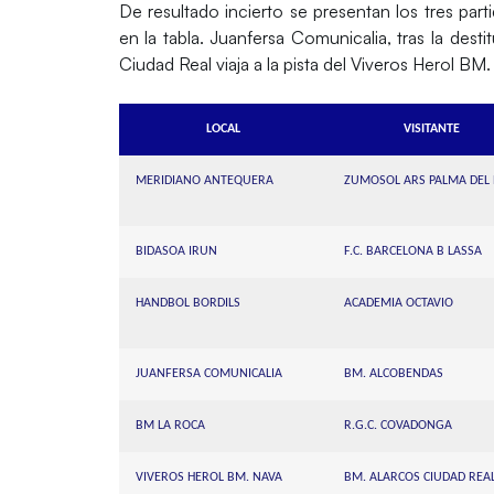
De resultado incierto se presentan los tres par
en la tabla.
Juanfersa Comunicalia
, tras la dest
Ciudad Real
viaja a la pista del
Viveros Herol BM.
LOCAL
VISITANTE
MERIDIANO ANTEQUERA
ZUMOSOL ARS PALMA DEL 
BIDASOA IRUN
F.C. BARCELONA B LASSA
HANDBOL BORDILS
ACADEMIA OCTAVIO
JUANFERSA COMUNICALIA
BM. ALCOBENDAS
BM LA ROCA
R.G.C. COVADONGA
VIVEROS HEROL BM. NAVA
BM. ALARCOS CIUDAD REA