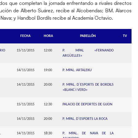
tidos que completan la jornada enfrentando a rivales directos
itución de Alberto Suárez, recibe al
Alcobendas
;
BM. Alarcos
 Nava;
y
Handbol Bordils
recibe al
Academia Octavio.
FECHA
HORA
PABELLÓN
TV
RIO
15/11/2015
12:00
P. MPAL «FERNANDO
ARGÜELLES»
14/11/2015
19:00
P. MPAL. ARTALEKU
14/11/2015
20:00
P. MPAL. D´ESPORTS DE BORDILS
«BLANC I VERD»
15/11/2015
12:30
PALACIO DE DEPORTES DE GIJON
14/11/2015
20:00
P. MPAL. D´ESPORTS LA ROCA
L
14/11/2015
18:30
P. MPAL. DE NAVA DE LA