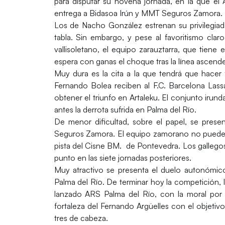
para disputar su novena jornada, en la que el
entrega a
Bidasoa Irún
y
MMT Seguros Zamora.
Los de
Nacho González
estrenan su privilegiad
tabla. Sin embargo, y pese al favoritismo cla
vallisoletano, el equipo zarauztarra, que tiene 
espera con ganas el choque tras la línea ascen
Muy dura es la cita a la que tendrá que hacer 
Fernando Bolea reciben a
l F.C. Barcelona Lassa
obtener el triunfo en Artaleku. El conjunto irund
antes la derrota sufrida en Palma del Río.
De menor dificultad, sobre el papel, se pres
Seguros Zamora
. El equipo zamorano no puede f
pista del
Cisne BM.
de Pontevedra. Los gallegos
punto en las siete jornadas posteriores.
Muy atractivo se presenta el duelo autonómic
Palma del Río
. De terminar hoy la competición, 
lanzado ARS Palma del Río, con la moral por l
fortaleza del Fernando Argüelles con el objetiv
tres de cabeza.