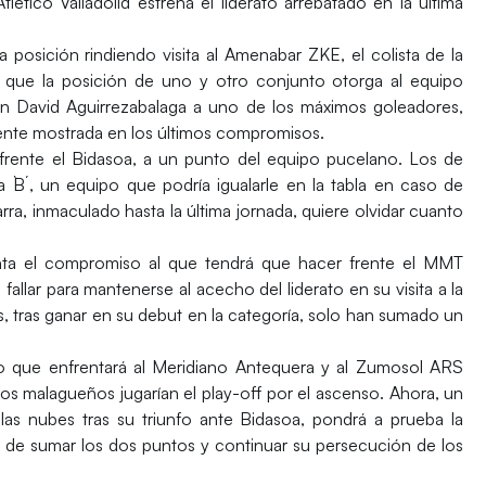
Atlético Valladolid
estrena el liderato arrebatado en la última
a posición rindiendo visita al
Amenabar ZKE
, el colista de la
ro que la posición de uno y otro conjunto otorga al equipo
en
David Aguirrezabalaga a uno de los máximos goleadores,
dente mostrada en los últimos compromisos.
frente el
Bidasoa
, a un punto del equipo pucelano. Los de
 `B´
, un equipo que podría igualarle en la tabla en caso de
arra, inmaculado hasta la última jornada, quiere olvidar cuanto
enta el compromiso al que tendrá que hacer frente el
MMT
allar para mantenerse al acecho del liderato en su visita a la
, tras ganar en su debut en la categoría, solo han sumado un
o que enfrentará al
Meridiano Antequera
y al
Zumosol ARS
los malagueños jugarían el play-off por el ascenso. Ahora, un
as nubes tras su triunfo ante Bidasoa, pondrá a prueba la
o de sumar los dos puntos y continuar su persecución de los