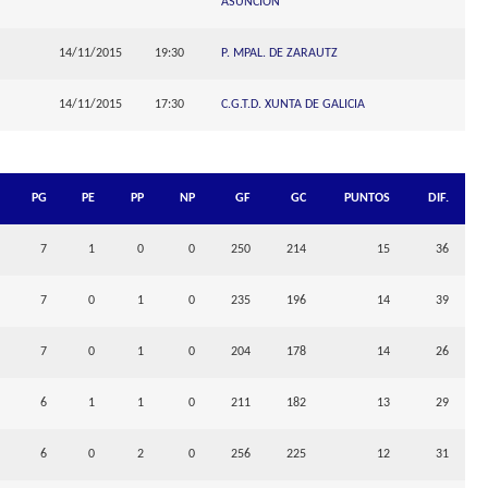
ASUNCION
14/11/2015
19:30
P. MPAL. DE ZARAUTZ
14/11/2015
17:30
C.G.T.D. XUNTA DE GALICIA
PG
PE
PP
NP
GF
GC
PUNTOS
DIF.
7
1
0
0
250
214
15
36
7
0
1
0
235
196
14
39
7
0
1
0
204
178
14
26
6
1
1
0
211
182
13
29
6
0
2
0
256
225
12
31