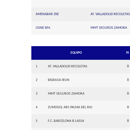
AMENABAR ZKE
AT. VALLADOLID RECOLETAS
CISNE BM.
MMT SEGUROS ZAMORA
EQUIPO
PJ
1
AT. VALLADOLID RECOLETAS
8
2
BIDASOA IRUN
8
3
MMT SEGUROS ZAMORA
8
4
ZUMOSOL ARS PALMA DEL RIO
8
5
F.C. BARCELONA B LASSA
8