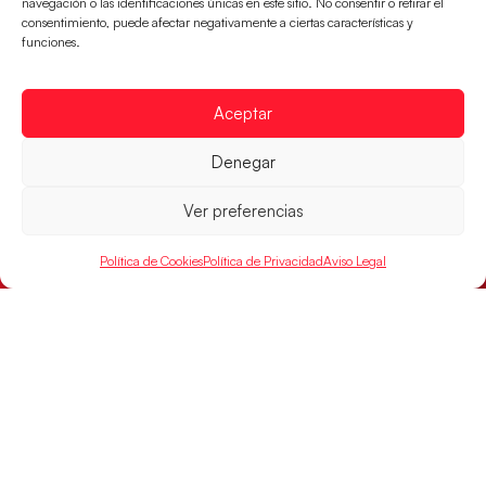
navegación o las identificaciones únicas en este sitio. No consentir o retirar el
consentimiento, puede afectar negativamente a ciertas características y
funciones.
Aceptar
Denegar
Ver preferencias
Política de Cookies
Política de Privacidad
Aviso Legal
Las Guerreras Juveniles sellan su billete para
las semifinales
Las pupilas de Cristina Cabeza han remontado con
parcial de 7:1 que les ha dado el pase a semifinales
que
LEER MÁS