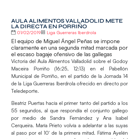
AULA ALIMENTOS VALLADOLID METE
LA DIRECTA EN PORRIÑO
01/02/2019
Liga Guerreras Iberdrola
El equipo de Miguel Ángel Peñas se impone
claramente en una segunda mitad marcada por
el escaso bagaje ofensivo de las gallegas
Victoria del
Aula Alimentos Valladolid
sobre el
Godoy
Maceira Porriño
(16:25, 12:13) en el Pabellón
Municipal de Porriño, en el partido de la Jornada 14
de la
Liga Guerreras Iberdrola
ofrecido en directo por
Teledeporte.
Beatriz Puertas
hacía el primer tanto del partido a los
55 segundos, al que respondía el conjunto gallego
por medio de
Sandra Fernández
y
Ana Isabel
Cerqueira
. María Prieto volvía a adelantar a las suyas
al paso por el 10′ de la primera mitad.
Fátima Ayelén