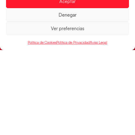
Aceptar
Denegar
Ver preferencias
Los Hispanos Juveniles buscarán el bronce
continental
Política de Cookies
Política de Privacidad
Aviso Legal
Los pupilos de Javier Márquez no han podido con
Alemania y disputarán el encuentro por el bronce el
próximo domingo
LEER MÁS