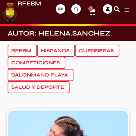
RFEBM
0
AUTOR:
HELENA.SANCHEZ
RFEBM
HISPANOS
GUERRERAS
COMPETICIONES
BALONMANO PLAYA
SALUD Y DEPORTE