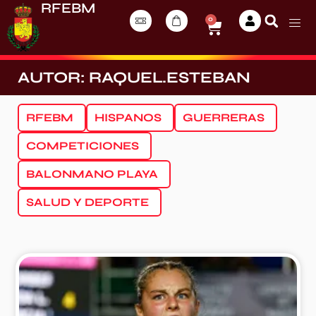
RFEBM
0
AUTOR:
RAQUEL.ESTEBAN
RFEBM
HISPANOS
GUERRERAS
COMPETICIONES
BALONMANO PLAYA
SALUD Y DEPORTE