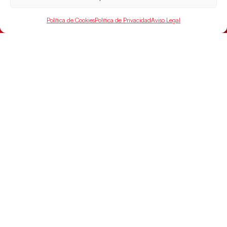
Política de Cookies
Política de Privacidad
Aviso Legal
Montenegro, última frontera para las
Guerreras Juveniles en la conquista del oro
mundial
El conjunto dirigido por Cristina Cabeza buscará
mañana, a las 17:30h., el oro en el Campeonato del
Mundo ante la
LEER MÁS