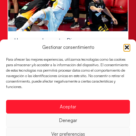
Una revancha contra Dinamarca para
conquistar el bronce del EHF EURO 2026
Gestionar consentimiento
Los Hispanos Juveniles buscan colgarse la presea en
Para ofrecer las mejores experiencias, utilizamos tecnologías como las cookies
el partido por el bronce del Campeonato de Europa,
para almacenar y/o acceder a la información del dispositivo. El consentimiento
mañana a las
de estas tecnologías nos permitirá procesar datos como el comportamiento de
navegación o las identificaciones únicas en este sitio. No consentir o retirar el
LEER MÁS
consentimiento, puede afectar negativamente a ciertas características y
funciones.
Aceptar
Denegar
Ver preferencias