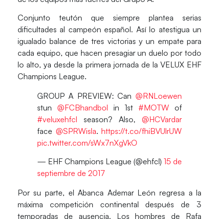
Conjunto teutón que siempre plantea serias
dificultades al campeón español. Así lo atestigua un
igualado balance de
tres victorias y un empate
para
cada equipo, que hacen presagiar un duelo por todo
lo alto, ya desde la primera jornada de la VELUX EHF
Champions League.
GROUP A PREVIEW: Can
@RNLoewen
stun
@FCBhandbol
in 1st
#MOTW
of
#veluxehfcl
season? Also,
@HCVardar
face
@SPRWisla
.
https://t.co/fhiBVUlrUW
pic.twitter.com/sWx7nXgVkO
— EHF Champions League (@ehfcl)
15 de
septiembre de 2017
Por su parte, el
Abanca Ademar León
regresa a la
máxima competición continental después de 3
temporadas de ausencia. Los hombres de
Rafa