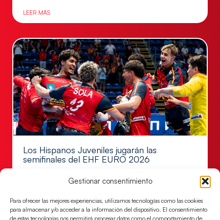
LEER MÁS
Los Hispanos Juveniles jugarán las
semifinales del EHF EURO 2026
Los pupilos de Javier Márquez se han llevado el
Gestionar consentimiento
partido de semifinales 29-27 ante Francia y mañana
jugarán las semifinales
Para ofrecer las mejores experiencias, utilizamos tecnologías como las cookies
para almacenar y/o acceder a la información del dispositivo. El consentimiento
LEER MÁS
de estas tecnologías nos permitirá procesar datos como el comportamiento de