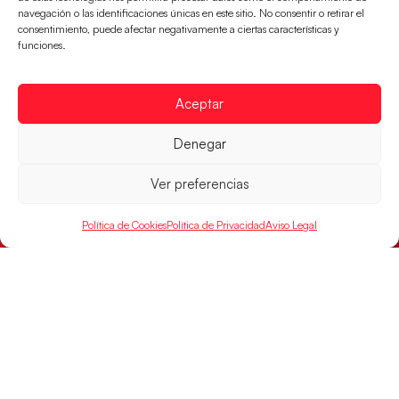
navegación o las identificaciones únicas en este sitio. No consentir o retirar el
consentimiento, puede afectar negativamente a ciertas características y
funciones.
Aceptar
Denegar
Ver preferencias
Política de Cookies
Política de Privacidad
Aviso Legal
Las Guerreras Juveniles sellan su billete para
las semifinales
Las pupilas de Cristina Cabeza han remontado con
parcial de 7:1 que les ha dado el pase a semifinales
que
LEER MÁS