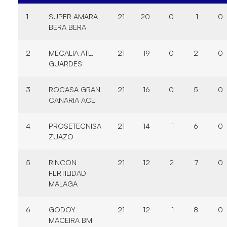
1
SUPER AMARA
21
20
0
1
0
BERA BERA
2
MECALIA ATL.
21
19
0
2
0
GUARDES
3
ROCASA GRAN
21
16
0
5
0
CANARIA ACE
4
PROSETECNISA
21
14
1
6
0
ZUAZO
5
RINCON
21
12
2
7
0
FERTILIDAD
MALAGA
6
GODOY
21
12
1
8
0
MACEIRA BM