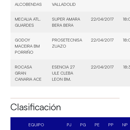
ALCOBENDAS
VALLADOLID
MECALIA ATL.
SUPER AMARA
22/04/2017
18:
GUARDES
BERA BERA
GODOY
PROSETECNISA
22/04/2017
18:
MACEIRA BM
ZUAZO
PORRIÑO
ROCASA
ESENCIA 27
22/04/2017
18:
GRAN
ULE CLEBA
CANARIA ACE
LEON BM.
Clasificación
EQUIPO
PJ
PG
PE
PP
NP