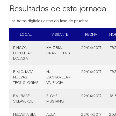
Resultados de esta jornada
Las Actas digitales están en fase de pruebas.
LOCAL
VISITANTE
FECHA
HO
RINCON
KH-7 BM.
22/04/2017
17:
FERTILIDAD
GRANOLLERS
MALAGA
B.M.C. MAVI
H.
22/04/2017
17:
NUEVAS
CANYAMELAR
TECNOLOGIAS
VALENCIA
BM. BASE
ELCHE
22/04/2017
16:
VILLAVERDE
MUSTANG
HELVETIA BM.
AULA
22/04/2017
20: