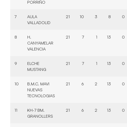
PORRIÑO
7
AULA
21
10
3
8
0
VALLADOLID
8
H.
21
7
1
13
0
CANYAMELAR
VALENCIA
9
ELCHE
21
7
1
13
0
MUSTANG
10
B.M.C. MAVI
21
6
2
13
0
NUEVAS
TECNOLOGIAS
11
KH-7 BM.
21
6
2
13
0
GRANOLLERS