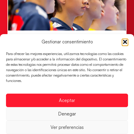
Las Guerreras Juveniles lucharán por el oro
Gestionar consentimiento
mundialista
El conjunto dirigido por Cristina Cabeza se lleva la
Para ofrecer las mejores experiencias, utilizamos tecnologías como las cookies
para almacenar y/o acceder a la información del dispositivo. El consentimiento
victoria en las semifinales contra Egipto y luchará por
de estas tecnologías nos permitirá procesar datos como el comportamiento de
el oro
navegación o las identificaciones únicas en este sitio. No consentir o retirar el
consentimiento, puede afectar negativamente a ciertas características y
LEER MÁS
funciones.
Aceptar
Denegar
Ver preferencias