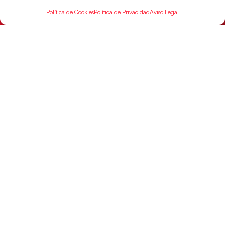
Política de Cookies
Política de Privacidad
Aviso Legal
Los Hispanos Juveniles buscarán el bronce
continental
Los pupilos de Javier Márquez no han podido con
Alemania y disputarán el encuentro por el bronce el
próximo domingo
LEER MÁS