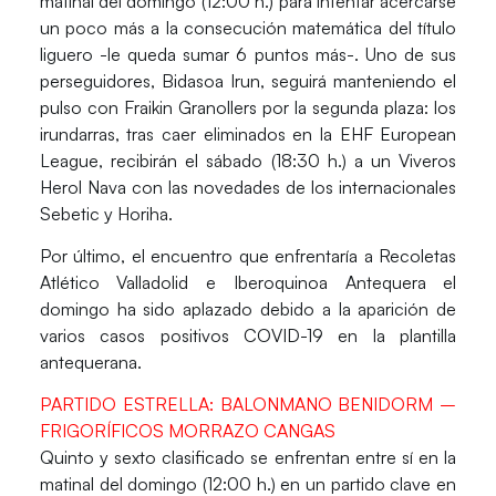
matinal del domingo (12:00 h.) para intentar acercarse
un poco más a la consecución matemática del título
liguero -le queda sumar 6 puntos más-. Uno de sus
perseguidores,
Bidasoa Irun
, seguirá manteniendo el
pulso con Fraikin Granollers por la segunda plaza: los
irundarras, tras caer eliminados en la EHF European
League, recibirán el sábado (18:30 h.) a un
Viveros
Herol Nava
con las novedades de los internacionales
Sebetic y Horiha.
Por último, el encuentro que enfrentaría a
Recoletas
Atlético Valladolid e Iberoquinoa Antequera
el
domingo ha sido aplazado debido a la aparición de
varios casos positivos COVID-19 en la plantilla
antequerana.
PARTIDO ESTRELLA: BALONMANO BENIDORM –
FRIGORÍFICOS MORRAZO CANGAS
Quinto y sexto clasificado se enfrentan entre sí en la
matinal del domingo (12:00 h.) en un partido clave en