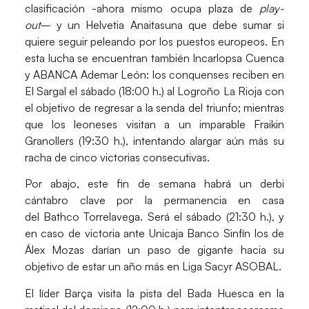
clasificación -ahora mismo ocupa plaza de
play-
out
– y un
Helvetia Anaitasuna
que debe sumar si
quiere seguir peleando por los puestos europeos. En
esta lucha se encuentran también
Incarlopsa Cuenca
y ABANCA Ademar León:
los conquenses reciben en
El Sargal el sábado (18:00 h.) al
Logroño La Rioja
con
el objetivo de regresar a la senda del triunfo; mientras
que los leoneses visitan a un imparable
Fraikin
Granollers
(19:30 h.), intentando alargar aún más su
racha de cinco victorias consecutivas.
Por abajo, este fin de semana habrá un
derbi
cántabro
clave por la permanencia en casa
del
Bathco Torrelavega.
Será el sábado (21:30 h.), y
en caso de victoria ante
Unicaja Banco Sinfín
los de
Álex Mozas darían un paso de gigante hacia su
objetivo de estar un año más en Liga Sacyr ASOBAL.
El líder
Barça
visita la pista del
Bada Huesca
en la