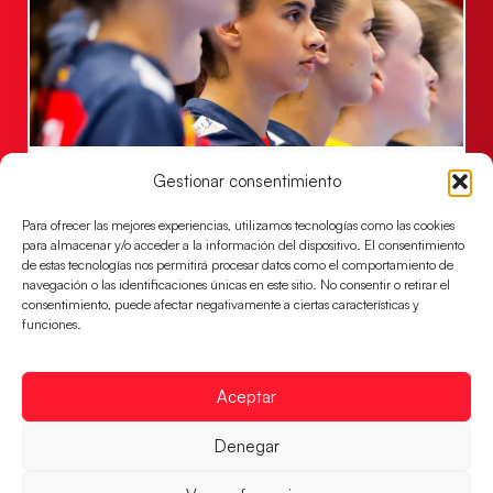
Las Guerreras Juveniles lucharán por el oro
Gestionar consentimiento
mundialista
Para ofrecer las mejores experiencias, utilizamos tecnologías como las cookies
El conjunto dirigido por Cristina Cabeza se lleva la
para almacenar y/o acceder a la información del dispositivo. El consentimiento
victoria en las semifinales contra Egipto y luchará por
de estas tecnologías nos permitirá procesar datos como el comportamiento de
el oro
navegación o las identificaciones únicas en este sitio. No consentir o retirar el
consentimiento, puede afectar negativamente a ciertas características y
LEER MÁS
funciones.
Aceptar
Denegar