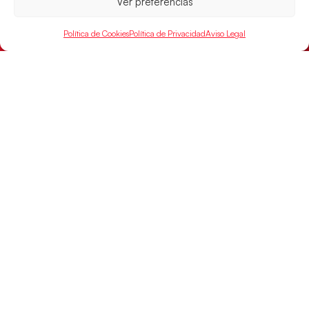
Ver preferencias
Política de Cookies
Política de Privacidad
Aviso Legal
Los Hispanos Juveniles buscarán el bronce
continental
Los pupilos de Javier Márquez no han podido con
Alemania y disputarán el encuentro por el bronce el
próximo domingo
LEER MÁS