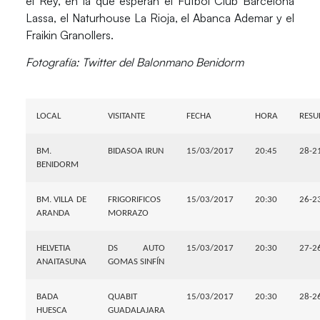
el Rey, en la que esperan el Fútbol Club Barcelona
Lassa, el Naturhouse La Rioja, el Abanca Ademar y el
Fraikin Granollers.
Fotografía: Twitter del Balonmano Benidorm
LOCAL
VISITANTE
FECHA
HORA
RESU
BM.
BIDASOA IRUN
15/03/2017
20:45
28-2
BENIDORM
BM. VILLA DE
FRIGORIFICOS
15/03/2017
20:30
26-2
ARANDA
MORRAZO
HELVETIA
DS AUTO
15/03/2017
20:30
27-2
ANAITASUNA
GOMAS SINFÍN
BADA
QUABIT
15/03/2017
20:30
28-2
HUESCA
GUADALAJARA