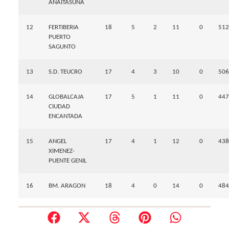
ANAITASUNA
12
FERTIBERIA
18
5
2
11
0
512
PUERTO
SAGUNTO
13
S.D. TEUCRO
17
4
3
10
0
506
14
GLOBALCAJA
17
5
1
11
0
447
CIUDAD
ENCANTADA
15
ANGEL
17
4
1
12
0
438
XIMENEZ-
PUENTE GENIL
16
BM. ARAGON
18
4
0
14
0
484