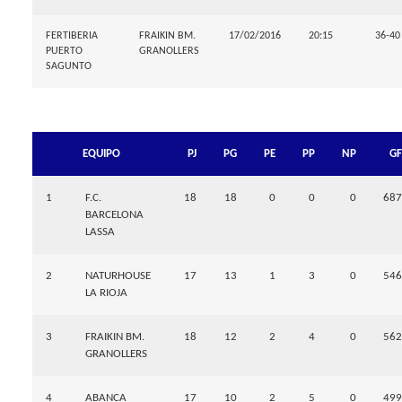
FERTIBERIA
FRAIKIN BM.
17/02/2016
20:15
36-40
PUERTO
GRANOLLERS
SAGUNTO
EQUIPO
PJ
PG
PE
PP
NP
GF
1
F.C.
18
18
0
0
0
687
BARCELONA
LASSA
2
NATURHOUSE
17
13
1
3
0
546
LA RIOJA
3
FRAIKIN BM.
18
12
2
4
0
562
GRANOLLERS
4
ABANCA
17
10
2
5
0
499