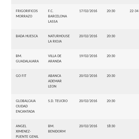
FRIGORIFICOS
F.C.
17/02/2016
20:30
22-34
MORRAZO
BARCELONA
LASSA
BADA HUESCA
NATURHOUSE
20/02/2016
20:30
LA RIOJA
BM.
VILLA DE
19/02/2016
20:30
GUADALAJARA
ARANDA
GO FIT
ABANCA
20/02/2016
20:30
ADEMAR
LEON
GLOBALCAJA
S.D. TEUCRO
20/02/2016
20:30
CIUDAD
ENCANTADA
ANGEL
BM.
20/02/2016
18:30
XIMENEZ-
BENIDORM
PUENTE GENIL