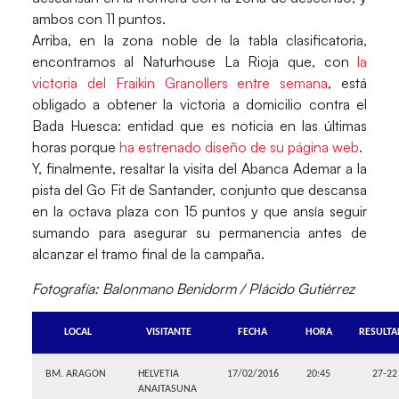
ambos con 11 puntos.
Arriba, en la zona noble de la tabla clasificatoria,
encontramos al Naturhouse La Rioja que, con
la
victoria del Fraikin Granollers entre semana
, está
obligado a obtener la victoria a domicilio contra el
Bada Huesca: entidad que es noticia en las últimas
horas porque
ha estrenado diseño de su página web
.
Y, finalmente, resaltar la visita del Abanca Ademar a la
pista del Go Fit de Santander, conjunto que descansa
en la octava plaza con 15 puntos y que ansía seguir
sumando para asegurar su permanencia antes de
alcanzar el tramo final de la campaña.
Fotografía: Balonmano Benidorm / Plácido Gutiérrez
LOCAL
VISITANTE
FECHA
HORA
RESULT
BM. ARAGON
HELVETIA
17/02/2016
20:45
27-22
ANAITASUNA