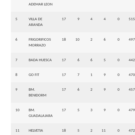
ADEMAR LEON
5
VILLA DE
17
9
4
4
0
515
ARANDA
6
FRIGORIFICOS
18
10
2
6
0
497
MORRAZO
7
BADA HUESCA
17
6
6
5
0
442
8
GO FIT
17
7
1
9
0
470
9
BM.
17
6
2
9
0
457
BENIDORM
10
BM.
17
5
3
9
0
479
GUADALAJARA
11
HELVETIA
18
5
2
11
0
472