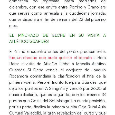
doméstica no regresará hasta mediados de
diciembre, con ese
envite entre Porriño y Granollers
que servirá como antesala a la duodécima jornada
,
que se disputará el fin de semana del 22 del próximo
mes.
EL PINCHAZO DE ELCHE EN SU VISITA A
ATLÉTICO GUARDÉS
El
último encuentro
antes del
parón,
precisamente,
fue un choque que pudo quitarle el liderato
a Bera
Bera
: la visita de AtticGo Elche a Mecalia Atlético
Guardés
. Si
Elche
vencía, el conjunto de Joaquín
Rocamora comandaría la clasificación al final de la
primera vuelta. Pero
el triunfo fue para Guardés
, que
dejó los puntos en
A Sangriña
y venció por
26:25 al
cuadro ilicitano
, que es segundo, con los mismos
18
puntos que Costa del Sol Málaga.
En cuarta posición,
por su parte, finaliza la primera vuelta
Caja Rural Aula
Cultural Valladolid
, la gran revelación del curso y que