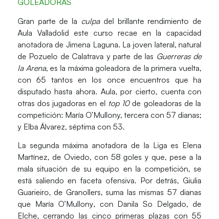
GOLEADORAS
Gran parte de la
culpa
de
l brillante rendimiento de
Aula Valladolid
este curso recae en la capacidad
anotadora de
Jimena Laguna.
La joven lateral, natural
de Pozuelo de Calatrava y parte de las
Guerreras de
la Arena,
es la máxima goleadora de la primera vuelta,
con
65 tantos en los once encuentros
que ha
disputado hasta ahora. Aula, por cierto, cuenta con
otras dos jugadoras en el
top 10
de goleadoras
de la
competición:
María O’Mullony, tercera con 57 dianas;
y Elba Álvarez, séptima con 53.
La
segunda máxima anotadora
de la Liga es
Elena
Martínez, de Oviedo, con 58 goles
y que, pese a la
mala situación de su equipo en la competición, se
está saliendo en faceta ofensiva. Por detrás,
Giulia
Guarieiro, de Granollers, suma las mismas 57 dianas
que
María O’Mullony
, con
Danila So Delgado, de
Elche, cerrando las cinco primeras plazas con 55