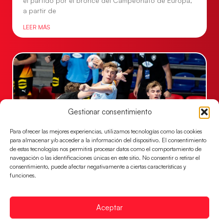
el partido por el bronce del Campeonato de Europa,
a partir de
LEER MÁS
Gestionar consentimiento
Para ofrecer las mejores experiencias, utilizamos tecnologías como las cookies
para almacenar y/o acceder a la información del dispositivo. El consentimiento
de estas tecnologías nos permitirá procesar datos como el comportamiento de
navegación o las identificaciones únicas en este sitio. No consentir o retirar el
Una revancha contra Dinamarca para
consentimiento, puede afectar negativamente a ciertas características y
conquistar el bronce del EHF EURO 2026
funciones.
Los Hispanos Juveniles buscan colgarse la presea en
el partido por el bronce del Campeonato de Europa,
Aceptar
mañana a las