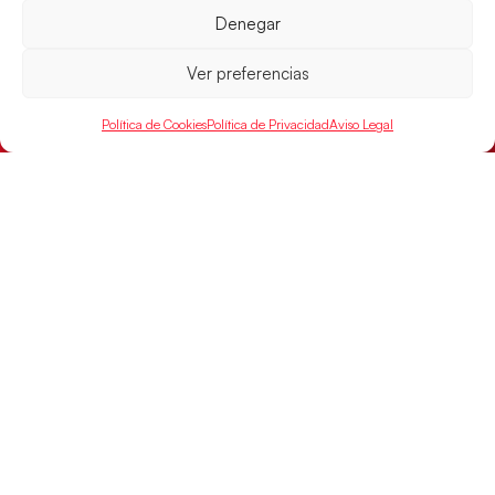
LEER MÁS
Denegar
Ver preferencias
Política de Cookies
Política de Privacidad
Aviso Legal
Montenegro, última frontera para las
Guerreras Juveniles en la conquista del oro
mundial
El conjunto dirigido por Cristina Cabeza buscará
mañana, a las 17:30h., el oro en el Campeonato del
Mundo ante la
LEER MÁS