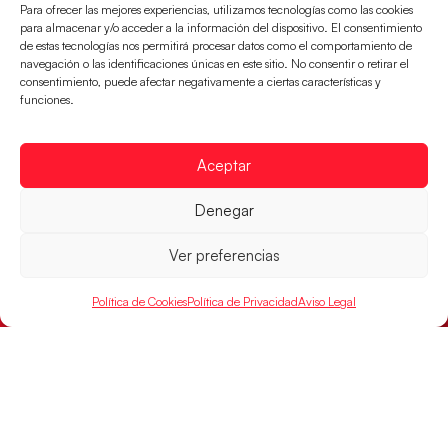
Para ofrecer las mejores experiencias, utilizamos tecnologías como las cookies
para almacenar y/o acceder a la información del dispositivo. El consentimiento
de estas tecnologías nos permitirá procesar datos como el comportamiento de
Un clásico ante Francia para buscar el
navegación o las identificaciones únicas en este sitio. No consentir o retirar el
billete a semifinales del EHF EURO 2026
consentimiento, puede afectar negativamente a ciertas características y
Los Hispanos Juveniles se enfrentarán a Francia en los
funciones.
cuartos de final, este jueves a las 17:00h.
LEER MÁS
Aceptar
Denegar
Ver preferencias
Política de Cookies
Política de Privacidad
Aviso Legal
Las Guerreras Juveniles buscan ante Suiza