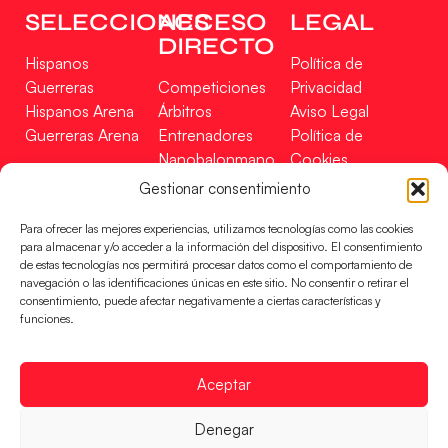
SELECCIONES
ACCESO
LEGAL
DIRECTO
Hispanos
Política de
Guerreras
Competiciones
Privacidad
Hispanos Arena
Árbitros
Aviso Legal
Guerreras Arena
Entrenadores
Política de
Nanobalonmano
Cookies
Tienda
Mapa Web
Gestionar consentimiento
SOPORTE
SÍGUENOS
EN
Para ofrecer las mejores experiencias, utilizamos tecnologías como las cookies
Incidencias
para almacenar y/o acceder a la información del dispositivo. El consentimiento
de estas tecnologías nos permitirá procesar datos como el comportamiento de
navegación o las identificaciones únicas en este sitio. No consentir o retirar el
CONTACTO
consentimiento, puede afectar negativamente a ciertas características y
FINANCIADO
funciones.
POR
Aceptar
RFEBM © 2024. Todos los derechos reservados –
Denegar
Desarrollado por