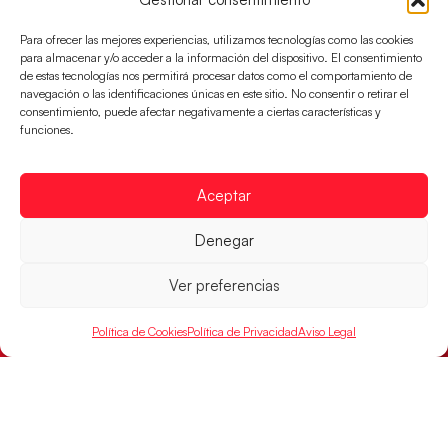
Para ofrecer las mejores experiencias, utilizamos tecnologías como las cookies
para almacenar y/o acceder a la información del dispositivo. El consentimiento
de estas tecnologías nos permitirá procesar datos como el comportamiento de
navegación o las identificaciones únicas en este sitio. No consentir o retirar el
consentimiento, puede afectar negativamente a ciertas características y
funciones.
Las Guerreras Juveniles lucharán por el oro
Aceptar
mundialista
El conjunto dirigido por Cristina Cabeza se lleva la
Denegar
victoria en las semifinales contra Egipto y luchará por
el oro
Ver preferencias
LEER MÁS
Política de Cookies
Política de Privacidad
Aviso Legal