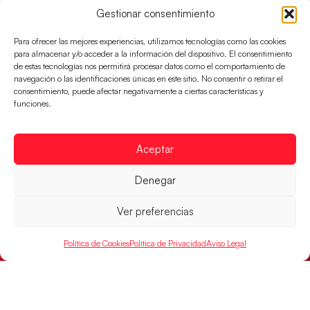
RELACIONADAS
Gestionar consentimiento
Para ofrecer las mejores experiencias, utilizamos tecnologías como las cookies
para almacenar y/o acceder a la información del dispositivo. El consentimiento
de estas tecnologías nos permitirá procesar datos como el comportamiento de
navegación o las identificaciones únicas en este sitio. No consentir o retirar el
consentimiento, puede afectar negativamente a ciertas características y
funciones.
Aceptar
Denegar
Ver preferencias
Los Hispanos Juveniles jugarán las
semifinales del EHF EURO 2026
Política de Cookies
Política de Privacidad
Aviso Legal
Los pupilos de Javier Márquez se han llevado el
partido de semifinales 29-27 ante Francia y mañana
jugarán las semifinales
LEER MÁS