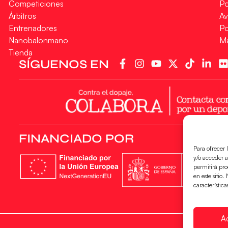
Competiciones
Po
Árbitros
Av
Entrenadores
Po
Nanobalonmano
M
Tienda
SÍGUENOS EN
FINANCIADO POR
Para ofrecer 
y/o acceder a
permitirá pr
en este sitio
característica
A