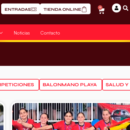
0
ENTRADAS
TIENDA ONLINE
Noticias
Contacto
PETICIONES
BALONMANO PLAYA
SALUD Y