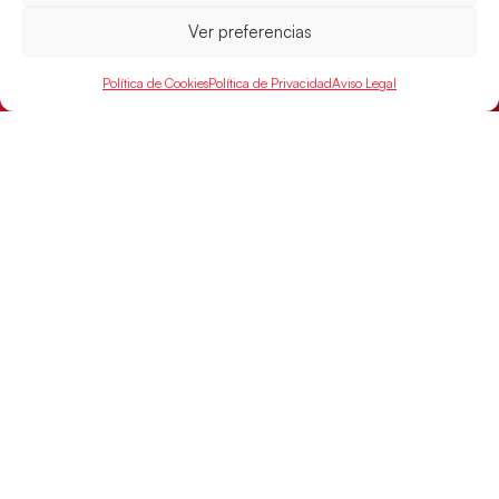
Ver preferencias
Política de Cookies
Política de Privacidad
Aviso Legal
Las Guerreras Juveniles sellan su billete para
las semifinales
Las pupilas de Cristina Cabeza han remontado con
parcial de 7:1 que les ha dado el pase a semifinales
que
LEER MÁS