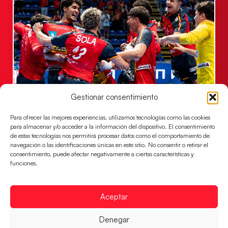
Gestionar consentimiento
Los Hispanos Juveniles jugarán las
semifinales del EHF EURO 2026
Para ofrecer las mejores experiencias, utilizamos tecnologías como las cookies
Los pupilos de Javier Márquez se han llevado el
para almacenar y/o acceder a la información del dispositivo. El consentimiento
partido de semifinales 29-27 ante Francia y mañana
de estas tecnologías nos permitirá procesar datos como el comportamiento de
jugarán las semifinales
navegación o las identificaciones únicas en este sitio. No consentir o retirar el
consentimiento, puede afectar negativamente a ciertas características y
LEER MÁS
funciones.
Aceptar
Denegar