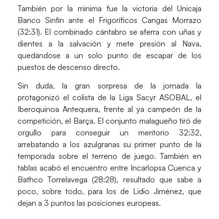
También por la mínima fue la victoria del
Unicaja
Banco Sinfín
ante el
Frigoríficos
Cangas Morrazo
(32:31). El combinado cántabro se aferra con uñas y
dientes a la salvación y mete presión al
Nava
,
quedándose a un solo punto de escapar de los
puestos de descenso directo.
Sin duda, la gran sorpresa de la jornada la
protagonizó el colista de la
Liga Sacyr ASOBAL
, el
I
beroquinoa Antequera
, frente al ya campeón de la
competición, el
Barça
. El conjunto malagueño tiró de
orgullo para conseguir un meritorio 32:32,
arrebatando a los azulgranas su primer punto de la
temporada sobre el terreno de juego. También en
tablas acabó el encuentro entre
Incarlopsa Cuenca y
Bathco Torrelavega
(28:28), resultado que sabe a
poco, sobre todo, para los de Lidio Jiménez, que
dejan a 3 puntos las posiciones europeas.