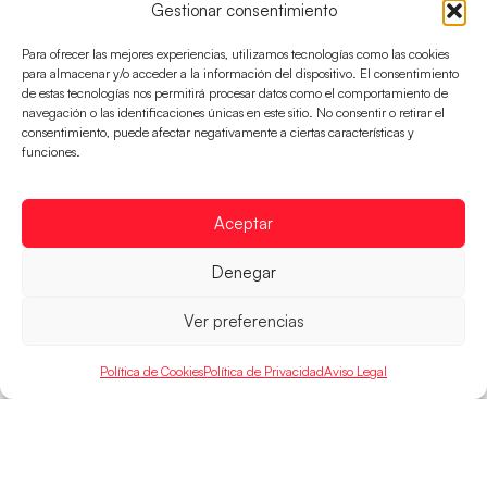
Gestionar consentimiento
Para ofrecer las mejores experiencias, utilizamos tecnologías como las cookies
para almacenar y/o acceder a la información del dispositivo. El consentimiento
de estas tecnologías nos permitirá procesar datos como el comportamiento de
navegación o las identificaciones únicas en este sitio. No consentir o retirar el
consentimiento, puede afectar negativamente a ciertas características y
funciones.
Los Hispanos Juveniles buscarán el bronce
continental
Los pupilos de Javier Márquez no han podido con
Aceptar
Alemania y disputarán el encuentro por el bronce el
próximo domingo
Denegar
LEER MÁS
Ver preferencias
Política de Cookies
Política de Privacidad
Aviso Legal