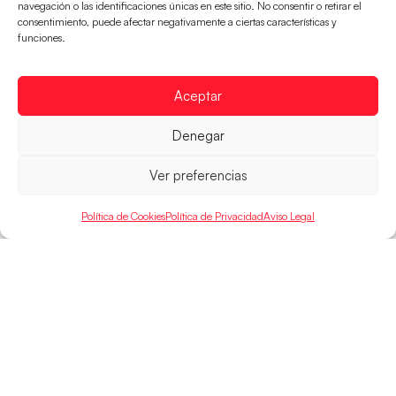
navegación o las identificaciones únicas en este sitio. No consentir o retirar el
Las Guerreras Juveniles buscan ante Suiza
consentimiento, puede afectar negativamente a ciertas características y
funciones.
un billete para las semifinales del Mundial
Las Guerreras Juveniles afronta este jueves, a las
15:00 h, los cuartos de final del Campeonato del
Aceptar
Mundo Juvenil frente
Denegar
LEER MÁS
Ver preferencias
Política de Cookies
Política de Privacidad
Aviso Legal