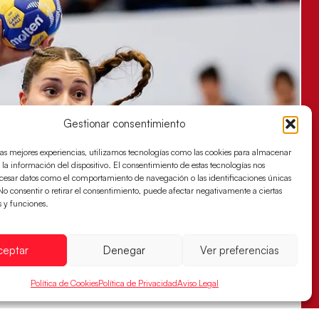
Gestionar consentimiento
las mejores experiencias, utilizamos tecnologías como las cookies para almacenar
 la información del dispositivo. El consentimiento de estas tecnologías nos
ocesar datos como el comportamiento de navegación o las identificaciones únicas
. No consentir o retirar el consentimiento, puede afectar negativamente a ciertas
s y funciones.
ceptar
Denegar
Ver preferencias
Política de Cookies
Política de Privacidad
Aviso Legal
s sellan su billete para las semifinales
za han remontado con parcial de 7:1 que les ha dado el pase