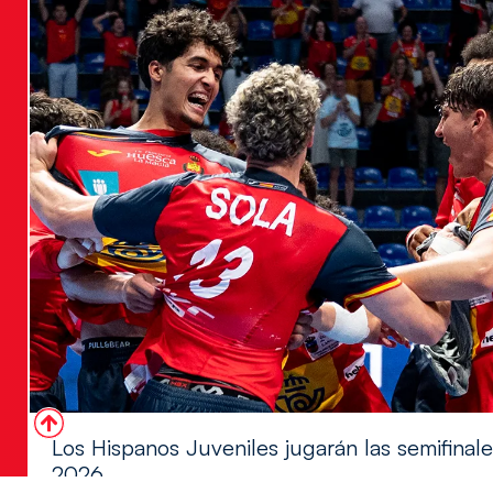
Los Hispanos Juveniles jugarán las semifina
2026