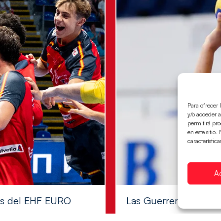
Para ofrecer 
y/o acceder a
permitirá pr
en este sitio
característica
A
les del EHF EURO
Las Guerreras Juvenile
Las pupilas de Cristina Cabe