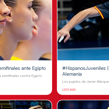
emifinales ante Egipto
#HispanosJuveniles | 
Alemania
a semifinales contra Egipto
Los pupilos de Javier Márquez
LEER MÁS